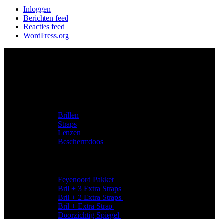
Inloggen
Berichten feed
Reacties feed
WordPress.org
Productcategorieën
Brillen
Straps
Lenzen
Beschermdoos
Speciaal voor jou
Feyenoord Pakket
€
104,90
€
89,95
Bril + 3 Extra Straps
€
88,95
Bril + 2 Extra Straps
€
79,95
Bril + Extra Strap
€
69,95
Doorzichtig Spiegel
€
37,95