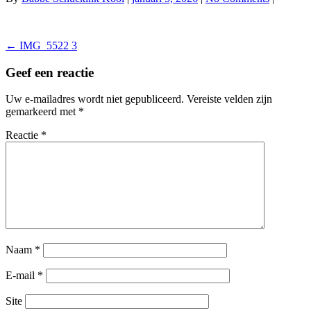
Berichtnavigatie
←
IMG_5522 3
Geef een reactie
Uw e-mailadres wordt niet gepubliceerd.
Vereiste velden zijn
gemarkeerd met
*
Reactie
*
Naam
*
E-mail
*
Site