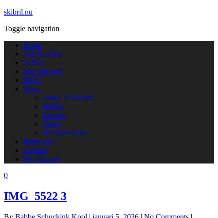
skibril.nu
Toggle navigation
Home
Ons Product
Advies
Wie zijn wij?
MVO
Shop
Totaal Pakketten
Brillen
Lenzen
Straps
Beschermdoos
Bedrijven
Contact
My account
0
IMG_5522 3
By
Babbe Schuckink Kool
|
januari 5, 2026
|
No Comments
|