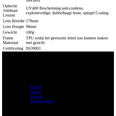
functies)
Optische
UV400 Bescherming anti-condens,
Attribuut
explosieveilige, dubbellaags lense, spiegel Coating
Lenzen
Lens Breedte
178mm
Lens Hoogte
98mm
Gewicht
180g
Frame
TPU zodat het geenszins letsel zou kunnen maken
Materiaal
met gezicht
Certificering
ISO9001
Productcategorieën
Brillen
Straps
Lenzen
Beschermdoos
Speciaal voor jou