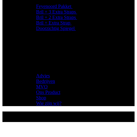
Feyenoord Pakket
€
104,90
€
89,95
Bril + 3 Extra Straps
€
88,95
Bril + 2 Extra Straps
€
79,95
Bril + Extra Strap
€
69,95
Doorzichtig Spiegel
€
37,95
Voor ieder wat
Sitemap
Advies
Bedrijven
MVO
Ons Product
Shop
Wie zijn wij?
© Skibril.nu, All rights reserved